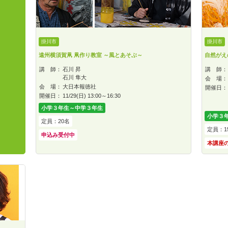
掛川市
掛川市
遠州横須賀凧 凧作り教室 ～風とあそぶ～
自然がえ
講 師：
石川 昇
講 師：
石川 隼大
会 場：
会 場：
大日本報徳社
開催日：
開催日：
11/29(日) 13:00～16:30
小学３年生～中学３年生
小学３
定員：20名
定員：1
申込み受付中
本講座