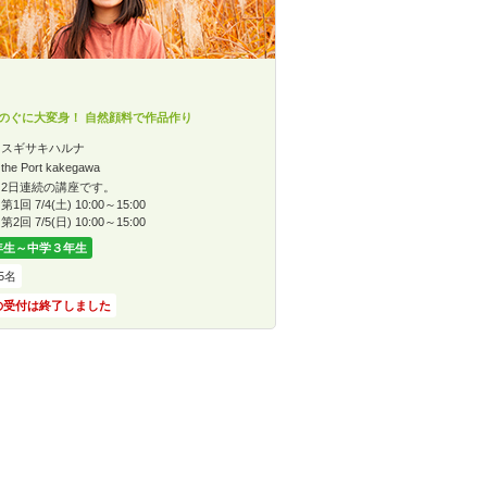
のぐに大変身！ 自然顔料で作品作り
スギサキハルナ
the Port kakegawa
2日連続の講座です。
第1回 7/4(土) 10:00～15:00
第2回 7/5(日) 10:00～15:00
年生～中学３年生
5名
の受付は終了しました