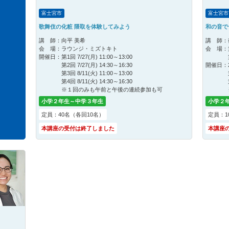
富士宮市
富士宮市
歌舞伎の化粧 隈取を体験してみよう
和の音で
講 師：
向平 美希
講 師：
会 場：
ラウンジ・ミズトキト
会 場：
開催日：
第1回 7/27(月) 11:00～13:00
第2回 7/27(月) 14:30～16:30
開催日：
第3回 8/11(火) 11:00～13:00
第4回 8/11(火) 14:30～16:30
※１回のみも午前と午後の連続参加も可
小学２年生～中学３年生
小学２
定員：40名（各回10名）
定員：1
本講座の受付は終了しました
本講座