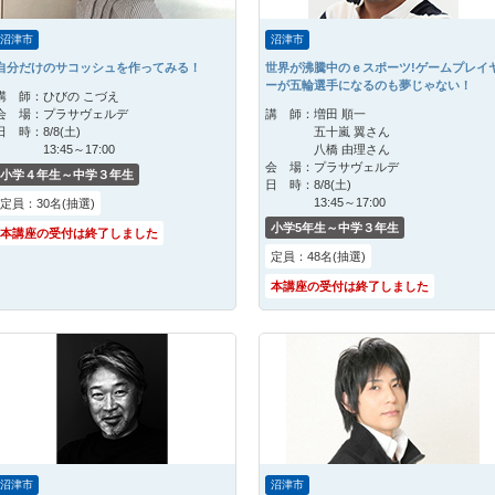
沼津市
沼津市
自分だけのサコッシュを作ってみる！
世界が沸騰中のｅスポーツ!ゲームプレイ
ーが五輪選手になるのも夢じゃない！
講 師：
ひびの こづえ
会 場：
プラサヴェルデ
講 師：
増田 順一
日 時：
8/8(土)
五十嵐 翼さん
13:45～17:00
八橋 由理さん
会 場：
プラサヴェルデ
小学４年生～中学３年生
日 時：
8/8(土)
13:45～17:00
定員：30名(抽選)
小学5年生～中学３年生
本講座の受付は終了しました
定員：48名(抽選)
本講座の受付は終了しました
沼津市
沼津市