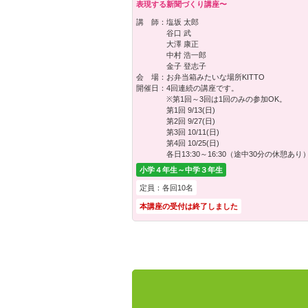
表現する新聞づくり講座〜
講 師：
塩坂 太郎
谷口 武
大澤 康正
中村 浩一郎
金子 登志子
会 場：
お弁当箱みたいな場所KITTO
開催日：
4回連続の講座です。
※第1回～3回は1回のみの参加OK。
第1回 9/13(日)
第2回 9/27(日)
第3回 10/11(日)
第4回 10/25(日)
各日13:30～16:30（途中30分の休憩あり
小学４年生～中学３年生
定員：各回10名
本講座の受付は終了しました