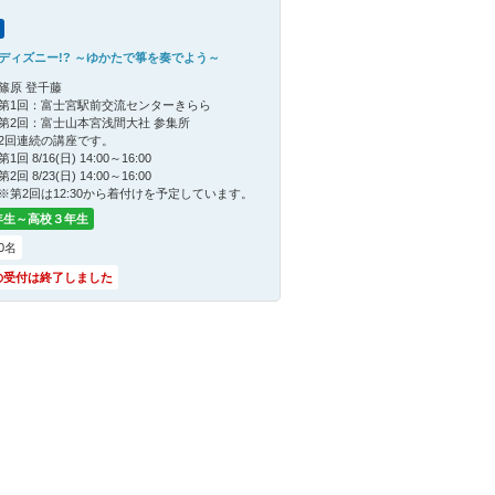
ディズニー!? ～ゆかたで箏を奏でよう～
篠原 登千藤
第1回：富士宮駅前交流センターきらら
第2回：富士山本宮浅間大社 参集所
2回連続の講座です。
第1回 8/16(日) 14:00～16:00
第2回 8/23(日) 14:00～16:00
※第2回は12:30から着付けを予定しています。
年生～高校３年生
0名
の受付は終了しました