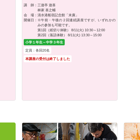
講 師：
三遊亭 遊喜
林家 喜之輔
会 場：
清水港船宿記念館「末廣」
開催日：
※午前・午後の２回連続講座ですが、いずれかの
みの参加も可能です。
第1回（紙切り体験） 8/11(火) 10:30～12:00
第2回（落語体験） 8/11(火) 13:30～15:00
小学１年生～中学３年生
定員：各回20名
本講座の受付は終了しました
）