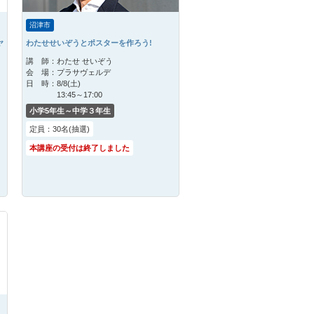
沼津市
ヤ
わたせせいぞうとポスターを作ろう!
講 師：
わたせ せいぞう
会 場：
プラサヴェルデ
日 時：
8/8(土)
13:45～17:00
小学5年生～中学３年生
定員：30名(抽選)
本講座の受付は終了しました