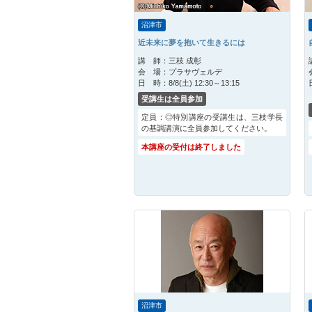
沼津市
近未来に夢を抱いて生きるには
講 師：
三枝 成彰
会 場：
プラサヴェルデ
日 時：
8/8(土) 12:30～13:15
受講生は全員参加
定員：◎特別講座の受講生は、三枝学長
の基調講演に全員参加してください。
本講座の受付は終了しました
沼津市