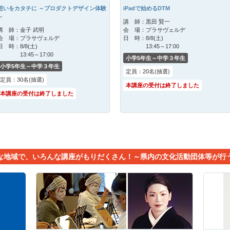
想いをカタチに ～プロダクトデザイン体験
iPadで始めるDTM
～
講 師：
黒田 賢一
講 師：
金子 武明
会 場：
プラサヴェルデ
会 場：
プラサヴェルデ
日 時：
8/8(土)
日 時：
8/8(土)
13:45～17:00
13:45～17:00
小学5年生～中学３年生
小学5年生～中学３年生
定員：20名(抽選)
定員：30名(抽選)
本講座の受付は終了しました
本講座の受付は終了しました
な地域で、いろんな講座がもりだくさん！～県内の文化活動団体等が行