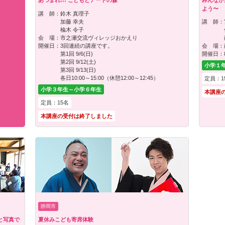
あつまれ!!! こどもとアートの森
みんなが
よう〜
講 師：
鈴木 真理子
加藤 幸夫
講 師：
楡木 令子
会 場：
市之瀬交流ヴィレッジおかえり
開催日：
3回連続の講座です。
会 場：
第1回 9/6(日)
開催日：
第2回 9/12(土)
小学１
第3回 9/13(日)
各日10:00～15:00（休憩12:00～12:45）
定員：1
小学３年生～小学６年生
本講座
定員：15名
本講座の受付は終了しました
静岡市
と写真で
夏休みこども寄席体験