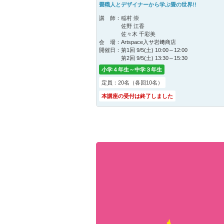
畳職人とデザイナーから学ぶ畳の世界!!
講 師：
稲村 崇
佐野 江香
佐々木 千彩美
会 場：
Artspace入サ岩﨑商店
開催日：
第1回 9/5(土) 10:00～12:00
第2回 9/5(土) 13:30～15:30
小学４年生～中学３年生
定員：20名（各回10名）
本講座の受付は終了しました