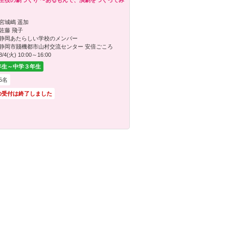
主役の劇づくり 〜あるもんで、演劇をつくってみ
宮城嶋 遥加
佐藤 飛子
静岡あたらしい学校のメンバー
静岡市賤機都市山村交流センター 安倍ごころ
8/4(火) 10:00～16:00
年生～中学３年生
5名
の受付は終了しました