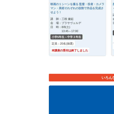
映画の１シーンを撮る 監督・役者・カメラ
マン・美術それぞれの役割で作品を完成さ
せよう！
講 師：
三枝 健起
会 場：
プラサヴェルデ
日 時：
8/8(土)
13:45～17:00
小学5年生～中学３年生
定員：20名(抽選)
本講座の受付は終了しました
いろん